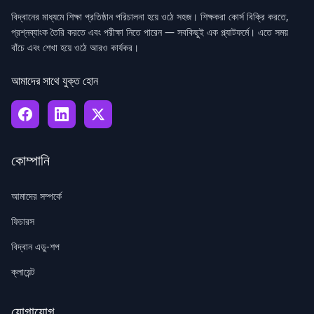
বিদ্বানের মাধ্যমে শিক্ষা প্রতিষ্ঠান পরিচালনা হয়ে ওঠে সহজ। শিক্ষকরা কোর্স বিক্রি করতে,
প্রশ্নব্যাংক তৈরি করতে এবং পরীক্ষা নিতে পারেন — সবকিছুই এক প্ল্যাটফর্মে। এতে সময়
বাঁচে এবং শেখা হয়ে ওঠে আরও কার্যকর।
আমাদের সাথে যুক্ত হোন
কোম্পানি
আমাদের সম্পর্কে
ফিচারস
বিদ্বান এডু-শপ
ক্লায়েন্ট
যোগাযোগ