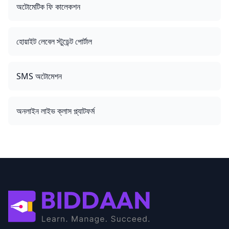
অটোমেটিক ফি কালেকশন
হোয়াইট লেবেল স্টুডেন্ট পোর্টাল
SMS অটোমেশন
অনলাইন লাইভ ক্লাস প্ল্যাটফর্ম