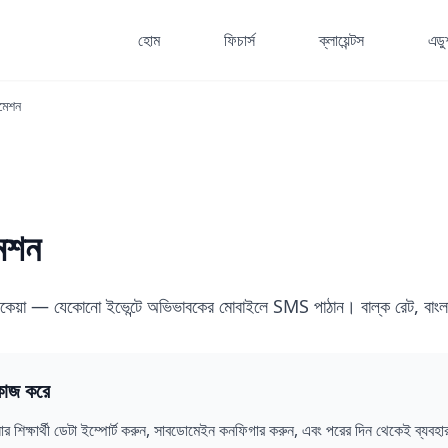
হোম
ফিচার্স
ক্লায়েন্টস
এডু
েশন
েশন
 ফি বকেয়া — যেকোনো ইভেন্টে অভিভাবকের মোবাইলে SMS পাঠান। বাল্ক রেট, বাংল
কাজ করে
শিক্ষার্থী ডেটা ইম্পোর্ট করুন, সাবডোমেইন কনফিগার করুন, এবং পরের দিন থেকেই ব্যবহার 