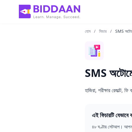
মূল কন্টেন্টে যান
হোম
/
ফিচার
/
SMS অটোম
SMS অটোম
হাজিরা, পরীক্ষার রেজাল্ট,
এই ফিচারটি যেভাবে 
৪৮ ঘণ্টায় সেটআপ। আপনার 